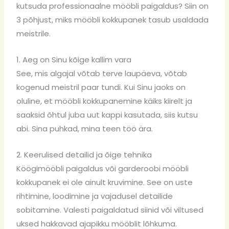
kutsuda professionaalne mööbli paigaldus? Siin on
3 põhjust, miks mööbli kokkupanek tasub usaldada
meistrile.
1. Aeg on Sinu kõige kallim vara
See, mis algajal võtab terve laupäeva, võtab
kogenud meistril paar tundi. Kui Sinu jaoks on
oluline, et mööbli kokkupanemine käiks kiirelt ja
saaksid õhtul juba uut kappi kasutada, siis kutsu
abi. Sina puhkad, mina teen töö ära.
2. Keerulised detailid ja õige tehnika
Köögimööbli paigaldus või garderoobi mööbli
kokkupanek ei ole ainult kruvimine. See on uste
rihtimine, loodimine ja vajadusel detailide
sobitamine. Valesti paigaldatud siinid või viltused
uksed hakkavad ajapikku mööblit lõhkuma.