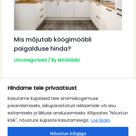
Mis mõjutab köögimööbli
paigalduse hinda?
Uncategorized
/ By
Mööbliabi
Hindame teie privaatsust
Kasutame küpsiseid teie sirvimiskogemuse
parandamiseks, isikupärastatud reklaamide või sisu
esitamiseks ja liikluse analüüsimiseks. Klõpsates "Nõustun
kõik", nõustute küpsiste kasutamisega.
Loe lisaks
Nõustun kõigiga
Facebook
Instagram
YouTube