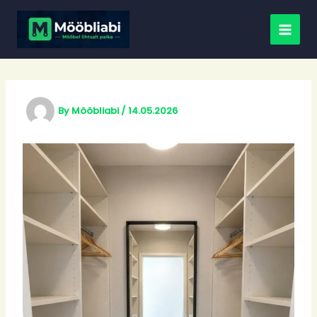
Skip
to
content
By
Mööbliabi
/
14.05.2026