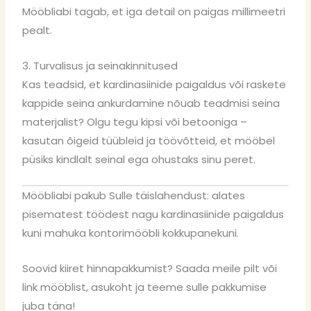
Mööbliabi tagab, et iga detail on paigas millimeetri
pealt.
3. Turvalisus ja seinakinnitused
Kas teadsid, et
kardinasiinide paigaldus
või raskete
kappide seina ankurdamine nõuab teadmisi seina
materjalist? Olgu tegu kipsi või betooniga –
kasutan õigeid tüübleid ja töövõtteid, et mööbel
püsiks kindlalt seinal ega ohustaks sinu peret.
Mööbliabi pakub Sulle täislahendust: alates
pisematest töödest nagu kardinasiinide paigaldus
kuni mahuka kontorimööbli kokkupanekuni.
Soovid kiiret hinnapakkumist? Saada meile pilt või
link mööblist, asukoht ja teeme sulle pakkumise
juba täna!