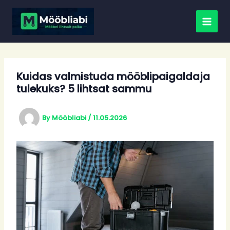
Skip
to
content
Kuidas valmistuda mööblipaigaldaja
tulekuks? 5 lihtsat sammu
By
Mööbliabi
/
11.05.2026