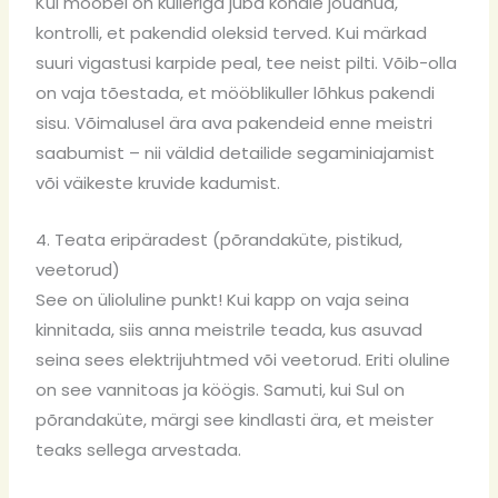
Kui mööbel on kulleriga juba kohale jõudnud,
kontrolli, et pakendid oleksid terved. Kui märkad
suuri vigastusi karpide peal, tee neist pilti. Võib-olla
on vaja tõestada, et mööblikuller lõhkus pakendi
sisu. Võimalusel ära ava pakendeid enne meistri
saabumist – nii väldid detailide segaminiajamist
või väikeste kruvide kadumist.
4. Teata eripäradest (põrandaküte, pistikud,
veetorud)
See on ülioluline punkt! Kui kapp on vaja seina
kinnitada, siis anna meistrile teada, kus asuvad
seina sees elektrijuhtmed või veetorud. Eriti oluline
on see vannitoas ja köögis. Samuti, kui Sul on
põrandaküte
, märgi see kindlasti ära, et meister
teaks sellega arvestada.