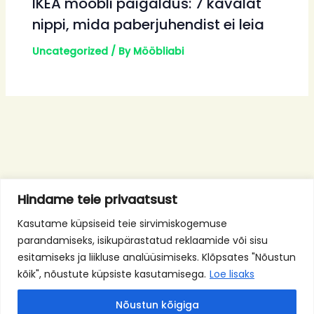
IKEA mööbli paigaldus: 7 kavalat
nippi, mida paberjuhendist ei leia
Uncategorized
/ By
Mööbliabi
Hindame teie privaatsust
Kasutame küpsiseid teie sirvimiskogemuse
parandamiseks, isikupärastatud reklaamide või sisu
esitamiseks ja liikluse analüüsimiseks. Klõpsates "Nõustun
kõik", nõustute küpsiste kasutamisega.
Loe lisaks
Nõustun kõigiga
Facebook
Instagram
YouTube