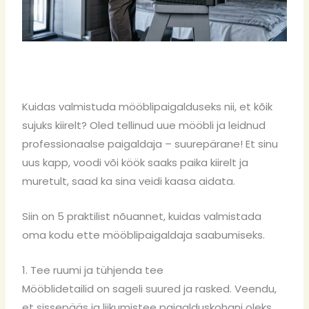
Kuidas
valmistuda mööblipaigalduseks
nii, et kõik
sujuks kiirelt?
Oled tellinud uue mööbli ja leidnud
professionaalse paigaldaja – suurepärane! Et sinu
uus kapp, voodi või köök saaks paika kiirelt ja
muretult, saad ka sina veidi kaasa aidata.
Siin on 5 praktilist nõuannet, kuidas valmistada
oma kodu ette mööblipaigaldaja saabumiseks.
1. Tee ruumi ja tühjenda tee
Mööblidetailid on sageli suured ja rasked. Veendu,
et sissepääs ja liikumistee paigalduskohani oleks