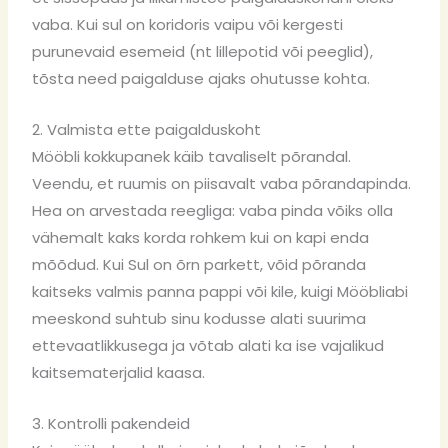
vaba. Kui sul on koridoris vaipu või kergesti
purunevaid esemeid (nt lillepotid või peeglid),
tõsta need paigalduse ajaks ohutusse kohta.
2. Valmista ette paigalduskoht
Mööbli kokkupanek käib tavaliselt põrandal.
Veendu, et ruumis on piisavalt vaba põrandapinda.
Hea on arvestada reegliga: vaba pinda võiks olla
vähemalt kaks korda rohkem kui on kapi enda
mõõdud. Kui Sul on õrn parkett, võid põranda
kaitseks valmis panna pappi või kile, kuigi
Mööbliabi
meeskond suhtub sinu kodusse alati suurima
ettevaatlikkusega ja võtab alati ka ise vajalikud
kaitsematerjalid kaasa.
3. Kontrolli pakendeid