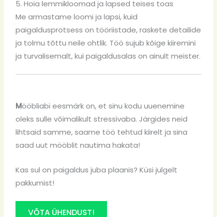
5. Hoia lemmikloomad ja lapsed teises toas
Me armastame loomi ja lapsi, kuid
paigaldusprotsess on tööriistade, raskete detailide
ja tolmu tõttu neile ohtlik. Töö sujub kõige kiiremini
ja turvalisemalt, kui paigaldusalas on ainult meister.
M
ööbliabi
eesmärk on, et sinu kodu uuenemine
oleks sulle võimalikult stressivaba. Järgides neid
lihtsaid samme, saame töö tehtud kiirelt ja sina
saad uut mööblit nautima hakata!
Kas sul on paigaldus juba plaanis? Küsi julgelt
pakkumist!
VÕTA ÜHENDUST!