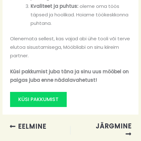
Kvaliteet ja puhtus:
oleme oma töös
täpsed ja hoolikad. Hoiame töökeskkonna
puhtana.
Olenemata sellest, kas vajad abi ühe tooli või terve
elutoa sisustamisega, Mööbliabi on sinu kiireim
partner.
Küsi pakkumist juba täna ja sinu uus mööbel on
paigas juba enne nädalavahetust!
KÜSI PAKKUMIST
JÄRGMINE
EELMINE