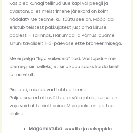
Kas oled kunagi tellinud uue kapi või peegli ja
avastanud, et meistrimehe järjekord on kolm
nädalat? Me teame, kui tüütu see on. Mööbliabi
eristub teistest pakkujatest just oma kiiruse
poolest – Tallinnas, Harjumaal ja Pärnus jõuame
sinuni tavaliselt 1–3-päevase ette broneerimisega.
Me ei pelga “liiga väikeseid” töid. Vastupidi – me
olemegi siin selleks, et sinu kodu saaks korda kiirelt
ja muretult.
Pisitööd, mis saavad tehtud kiiresti:
Paljud suured ettevõtted ei võta jutule, kui sul on
vaja vaid ühte riiulit seina. Meie jaoks on iga töö
oluline:
Magamistuba:
voodite ja öökappide