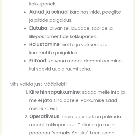
kokkupanek.
Aknad ja seinad:
kardinasiinide, peeglite
ja piltide paigaldus.
Elutuba:
diivanite, laudade, toolide ja
lillepostamentide kokkupanek.
Hoiustamine:
riiulite ja väiksemate
kummutite paigaldus.
Eritööd:
ka vana mööbli demonteerimine,
kui soovid uuele ruumi teha.
Miks valida just Mööbliabi?
Kiire hinnapakkumine:
saada meile info ja
me ei jäta sind ootele. Pakkumise saad
meilile kiiresti.
Operatiivsus:
meie eesmärk on pakkuda
mööbli kokkupanekut Tallinnas ja mujal
peaaegu “samaks õhtuks” teenusena.