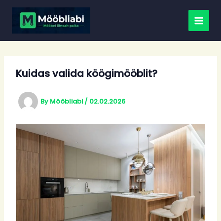
Skip
to
content
Kuidas valida köögimööblit?
By
Mööbliabi
/
02.02.2026