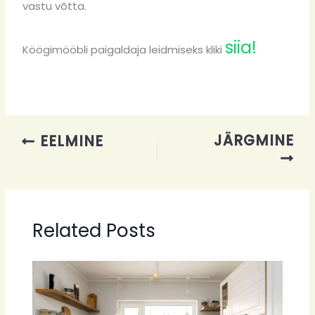
vastu võtta.
siia!
Köögimööbli paigaldaja leidmiseks kliki
JÄRGMINE
EELMINE
Related Posts