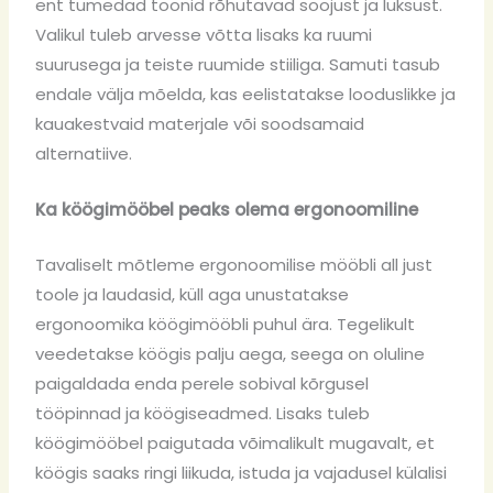
ent tumedad toonid rõhutavad soojust ja luksust.
Valikul tuleb arvesse võtta lisaks ka ruumi
suurusega ja teiste ruumide stiiliga. Samuti tasub
endale välja mõelda, kas eelistatakse looduslikke ja
kauakestvaid materjale või soodsamaid
alternatiive.
Ka köögimööbel peaks olema ergonoomiline
Tavaliselt mõtleme ergonoomilise mööbli all just
toole ja laudasid, küll aga unustatakse
ergonoomika köögimööbli puhul ära. Tegelikult
veedetakse köögis palju aega, seega on oluline
paigaldada enda perele sobival kõrgusel
tööpinnad ja köögiseadmed. Lisaks tuleb
köögimööbel paigutada võimalikult mugavalt, et
köögis saaks ringi liikuda, istuda ja vajadusel külalisi