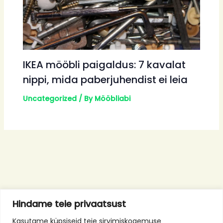
IKEA mööbli paigaldus: 7 kavalat
nippi, mida paberjuhendist ei leia
Uncategorized
/ By
Mööbliabi
Hindame teie privaatsust
Kasutame küpsiseid teie sirvimiskogemuse