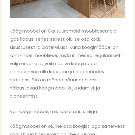
Köögimööbel on üks suuremaid mööbliesemeid
igas kodus, tehes sellest olulise osa kodu
sisustusest ja üldtervikust. Kuna köögimööbel on
kohtkindel mööbliese, mida inimesed regulaarselt
välja ei vaheta, võib sobiva köögimööbli
planeerimine olla keeruline ja aeganõudev
protsess. Siin on mõned nõuanded, mis
hõlbustavad köögimööbli kujundamist ja
planeerimist.
Vali köögimööbel, mis sobib sinu stiiliga
Köögimööbel on oluline osa köögist, aga ka tervest
kodust, sest tegemist on ühe suurima