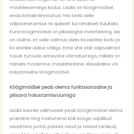
mööbliesemega kodus. Lisaks on köögimööbel
enda kohale kinnitatud, mis teeb selle
väljavahetamise nii ajaliselt kui rahaliselt kulukaks.
Kuna köögimööbel on pikaaegne investeering, siis
on oluline, et selle välimus oleks kooskõlas kodu ja
ka elanike üldise stiiliga. Enne ühe stiili väljavalimist
tasub tutvuda erinevate võimalustega, milleks on
näiteks modernne, maalähedane, klassikaline või
industriaalne köögimööbel.
Köögimööbel peab olema funktsionaalne ja
piisava hoiustamisruumiga
Lisaks kaunile välimusele peab köögimööbel olema
praktiline ning mahutama kõik köögis vajalikud
seadmed, potid, pannid, nõud ja teised tarvikud,