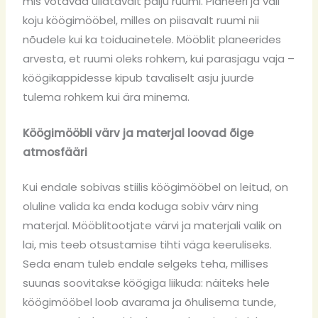
mis võtavad üllatavalt palju ruumi. Planeeri ja vali
koju köögimööbel, milles on piisavalt ruumi nii
nõudele kui ka toiduainetele. Mööblit planeerides
arvesta, et ruumi oleks rohkem, kui parasjagu vaja –
köögikappidesse kipub tavaliselt asju juurde
tulema rohkem kui ära minema.
Köögimööbli värv ja materjal loovad õige
atmosfääri
Kui endale sobivas stiilis köögimööbel on leitud, on
oluline valida ka enda koduga sobiv värv ning
materjal. Mööblitootjate värvi ja materjali valik on
lai, mis teeb otsustamise tihti väga keeruliseks.
Seda enam tuleb endale selgeks teha, millises
suunas soovitakse köögiga liikuda: näiteks hele
köögimööbel loob avarama ja õhulisema tunde,